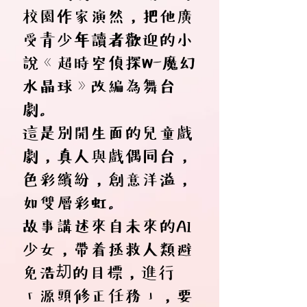
校園作家演然，把他廣
受青少年讀者歡迎的小
說《超時空偵探W-魔幻
水晶球》改編為舞台
劇。
這是別開生面的兒童戲
劇，真人與戲偶同台，
色彩繽紛，創意洋溢，
如雙層彩虹。
故事講述來自未來的AI
少女，帶着拯救人類避
免浩刧的目標，進行
「源頭修正任務」，要